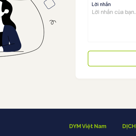
Lời nhắn
DYM Việt Nam
DỊCH