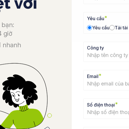
t vời
*
Yêu cầu
 bạn:
Yêu cầu
Tải tài
4 giờ
i nhanh
Công ty
*
Email
*
Số điện thoại