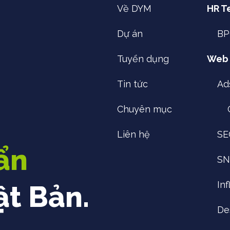
Về DYM
HR T
Dự án
B
Tuyển dụng
Web
Tin tức
Ad
Chuyên mục
Liên hệ
SE
ẩn
SN
In
ật Bản.
De