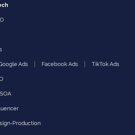
ech
PO
s
Google Ads
Facebook Ads
TikTok Ads
|
|
O
SOA
fluencer
sign-Production