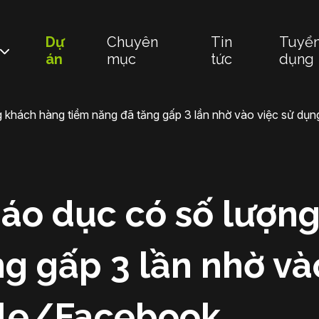
Dự
Chuyên
Tin
Tuyể
án
mục
tức
dụng
ng khách hàng tiềm năng đã tăng gấp 3 lần nhờ vào việc sử d
iáo dục có số lượn
g gấp 3 lần nhờ và
le/Facebook.