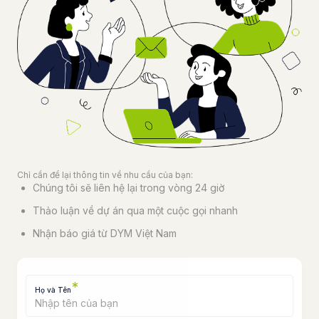
Chỉ cần để lại thông tin về nhu cầu của bạn:
Chúng tôi sẽ liên hệ lại trong vòng 24 giờ
Thảo luận về dự án qua một cuộc gọi nhanh
Nhận báo giá từ DYM Việt Nam
*
Họ và Tên