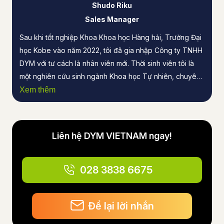
Shudo Riku
Sales Manager
Sau khi tốt nghiệp Khoa Khoa học Hàng hải, Trường Đại
học Kobe vào năm 2022, tôi đã gia nhập Công ty TNHH
DYM với tư cách là nhân viên mới. Thời sinh viên tôi là
một nghiên cứu sinh ngành Khoa học Tự nhiên, chuyên
ngành Kỹ thuật Vật lý Điện tử. Trong khi chủ yếu thực
Xem thêm
hiện nghiên cứu về vật chất quang học, tôi cũng đồng
thời là thực tập sinh kinh doanh cho một đại lý quảng
cáo. Từ năm 2024, với vai trò là người phụ trách tại DYM
Liên hệ DYM VIETNAM ngay!
VIETNAM, tôi đã thành lập mảng kinh doanh đại lý
quảng cáo tại Việt Nam và đảm nhận nhiều nhiệm vụ
khác nhau, từ việc thiết kế sản phẩm đến đề xuất cho
028 3838 6675
khách hàng.
Để lại lời nhắn