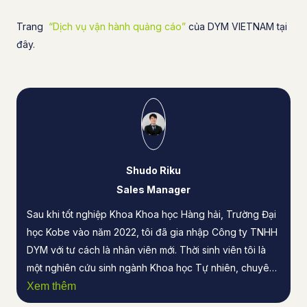
Trang
“Dịch vụ vận hành quảng cáo”
của DYM VIETNAM tại
đây.
Shudo Riku
Sales Manager
Sau khi tốt nghiệp Khoa Khoa học Hàng hải, Trường Đại
học Kobe vào năm 2022, tôi đã gia nhập Công ty TNHH
DYM với tư cách là nhân viên mới. Thời sinh viên tôi là
một nghiên cứu sinh ngành Khoa học Tự nhiên, chuyên
ngành Kỹ thuật Vật lý Điện tử. Trong khi chủ yếu thực
Xem thêm
hiện nghiên cứu về vật chất quang học, tôi cũng đồng