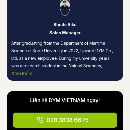
Shudo Riku
Sales Manager
After graduating from the Department of Maritime
Science at Kobe University in 2022, I joined DYM Co.,
Ltd. as a new employee. During my university years, I
was a research student in the Natural Sciences,
majoring in Electronic Physical Engineering. While
Xem thêm
primarily conducting research on optical materials, I also
worked as a business intern at an advertising agency.
Since 2024, in my role as the person in charge at DYM
Liên hệ DYM VIETNAM ngay!
VIETNAM, I have established the advertising agency
business in Vietnam and handled a variety of tasks,
ranging from product design to client proposals.
028 3838 6675