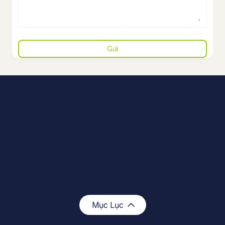
tiêu chuẩn
DYM Việt Nam
Về DYM
Mục Lục