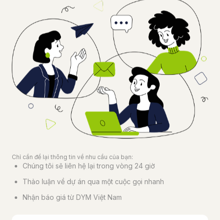
Chỉ cần để lại thông tin về nhu cầu của bạn:
Chúng tôi sẽ liên hệ lại trong vòng 24 giờ
Thảo luận về dự án qua một cuộc gọi nhanh
Nhận báo giá từ DYM Việt Nam